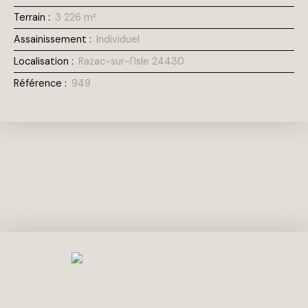
Terrain
:
3 226
m²
Assainissement
:
Individuel
Localisation
:
Razac-sur-l'Isle 24430
Référence
:
949