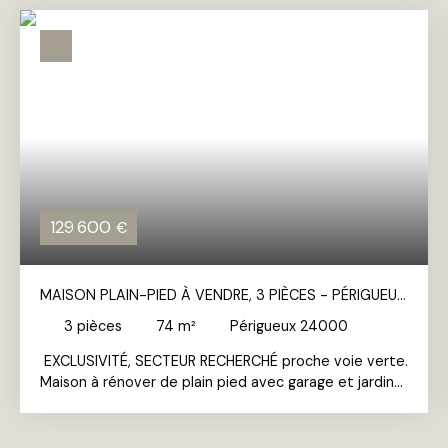
129 600
€
MAISON PLAIN-PIED À VENDRE, 3 PIÈCES - PÉRIGUEUX
24000
3
pièces
74
m²
Périgueux 24000
EXCLUSIVITÉ
, SECTEUR RECHERCHÉ proche voie verte.
Maison à rénover de plain pied avec garage et jardin
comprenant, une entrée, une cuisine, un salon salle à
manger, deux chambres, une cave. Possibilité de
créer des pièces supplémentaires en réalisant des