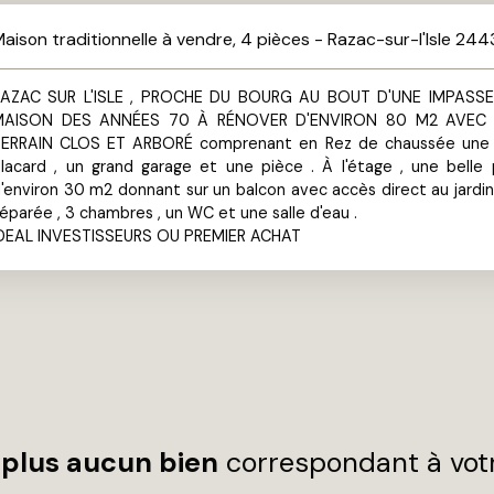
aison traditionnelle à vendre, 4 pièces - Razac-sur-l'Isle 24
RAZAC SUR L'ISLE , PROCHE DU BOURG AU BOUT D'UNE IMPASSE
MAISON DES ANNÉES 70 À RÉNOVER D'ENVIRON 80 M2 AVEC
ERRAIN CLOS ET ARBORÉ comprenant en Rez de chaussée une 
lacard , un grand garage et une pièce . À l'étage , une belle
'environ 30 m2 donnant sur un balcon avec accès direct au jardin 
éparée , 3 chambres , un WC et une salle d'eau .
DEAL INVESTISSEURS OU PREMIER ACHAT
plus aucun bien
correspondant à votr