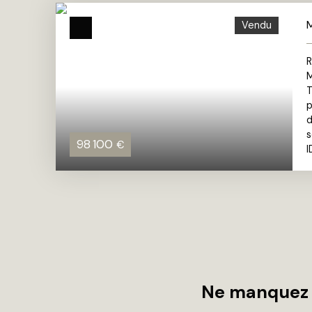
M
Vendu
T
p
d
s
98 100
€
I
Ne manquez 