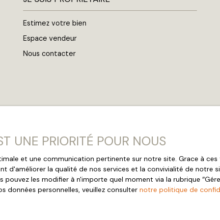
Estimez votre bien
Espace vendeur
Nous contacter
EST UNE PRIORITÉ POUR NOUS
optimale et une communication pertinente sur notre site. Grace à c
t d'améliorer la qualité de nos services et la convivialité de notre 
 pouvez les modifier à n'importe quel moment via la rubrique ″Gérer 
7 rue de Metz
os données personnelles, veuillez consulter
notre politique de confid
24000 Périgueux