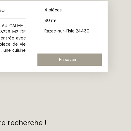
430
4
pièces
80
m²
 AU CALME ,
Razac-sur-l'Isle 24430
 3226 M2 DE
entrée avec
 pièce de vie
, une cuisine
En savoir +
e recherche !