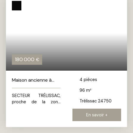
180 000
€
Maison ancienne à
4
pièces
vendre, 4 pièces -
96
m²
Trélissac 24750
SECTEUR TRÉLISSAC,
Trélissac 24750
proche de la zone
commerciale. Maison
d'environ 100 M2 sur
En savoir +
une parcelle de 700 M2
comprenant, en rez de