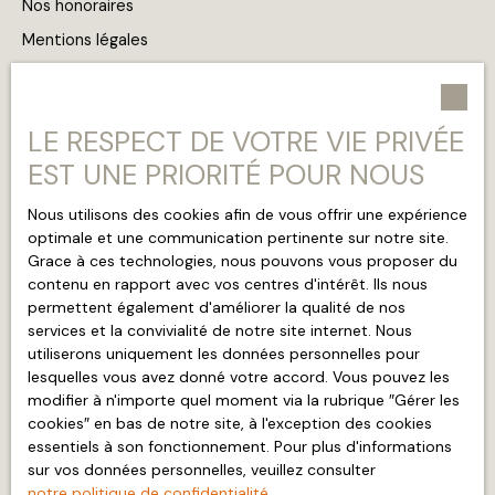
Nos honoraires
Mentions légales
Politique de confidentialité
Plan du site
LE RESPECT DE VOTRE VIE PRIVÉE
Gérer les cookies
EST UNE PRIORITÉ POUR NOUS
Propulsé par
Nous utilisons des cookies afin de vous offrir une expérience
optimale et une communication pertinente sur notre site.
Grace à ces technologies, nous pouvons vous proposer du
contenu en rapport avec vos centres d'intérêt. Ils nous
permettent également d'améliorer la qualité de nos
services et la convivialité de notre site internet. Nous
utiliserons uniquement les données personnelles pour
+33 5 53 05 51 45
lesquelles vous avez donné votre accord. Vous pouvez les
modifier à n'importe quel moment via la rubrique ″Gérer les
cookies″ en bas de notre site, à l'exception des cookies
7 rue de Metz
essentiels à son fonctionnement. Pour plus d'informations
24000 Périgueux
sur vos données personnelles, veuillez consulter
notre politique de confidentialité
.