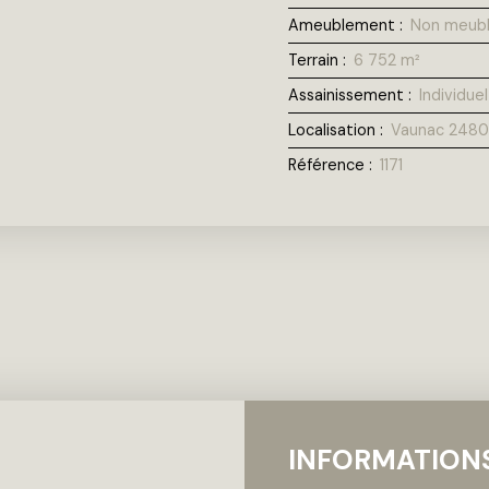
Ameublement
:
Non meub
Terrain
:
6 752
m²
Assainissement
:
Individuel
Localisation
:
Vaunac 248
Référence
:
1171
INFORMATION