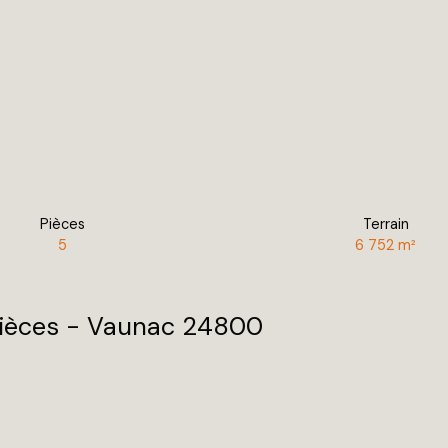
Pièces
Terrain
5
6 752
m²
 pièces - Vaunac 24800