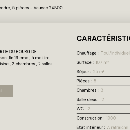
vendre, 5 pièces - Vaunac 24800
CARACTÉRISTI
ORTIE DU BOURG DE
Chauffage
:
Fioul/Individuel
son ,fin 19 eme , à mettre
Surface
:
107
m²
sine , 3 chambres , 2 salles
Séjour
:
25
m²
Pièces
:
5
Chambres
:
3
il
Salle d'eau
:
2
WC
:
2
Construction
:
1900
État intérieur
:
A rafraîchir