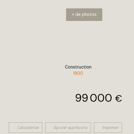
+ de photos
Construction
1900
99 000
€
Calculatrice
Ajouter aux favoris
Imprimer