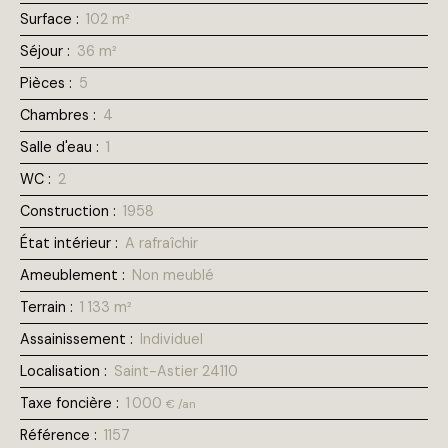
Surface
:
102
m²
Séjour
:
36
m²
Pièces
:
5
Chambres
:
4
Salle d'eau
:
1
WC
:
2
Construction
:
1958
État intérieur
:
A rafraîchir
Ameublement
:
Non meublé
Terrain
:
1 133
m²
Assainissement
:
Individuel
Localisation
:
Saint-Astier 24110
Taxe foncière
:
1 000
€ /an
Référence
:
1157