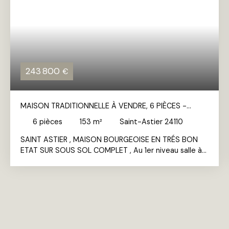
243 800
€
MAISON TRADITIONNELLE À VENDRE, 6 PIÈCES -
SAINT-ASTIER 24110
6
pièces
153
m²
Saint-Astier 24110
SAINT ASTIER , MAISON BOURGEOISE EN TRÉS BON
ETAT SUR SOUS SOL COMPLET , Au 1er niveau salle à
manger , salon , cuisine équipée , 2 WC et une
chambre . Au 2 eme niveau , 4 chambres , 1 WC et
terrasse . 3 eme niveau combles et une chambre de
bonne . Grand garage double , terrain piscinable ,
pompe à chaleur . Commodités sur place , proche
gare SNCF. Bien rare idéal grande famille .