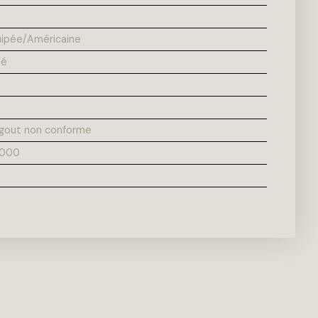
ipée/Américaine
lé
'égout non conforme
4000