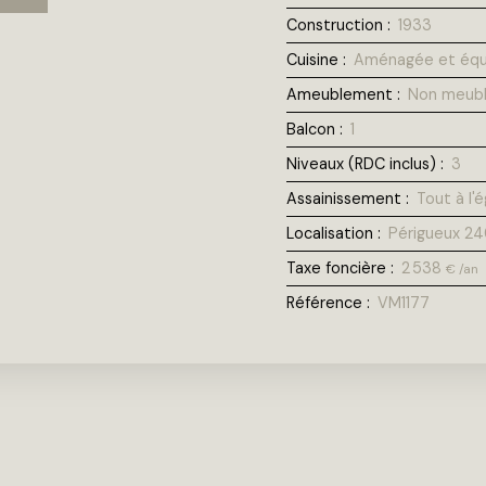
Construction
:
1933
Cuisine
:
Aménagée et équ
Ameublement
:
Non meub
Balcon
:
1
Niveaux (RDC inclus)
:
3
Assainissement
:
Tout à l
Localisation
:
Périgueux 2
Taxe foncière
:
2 538
€ /an
Référence
:
VM1177