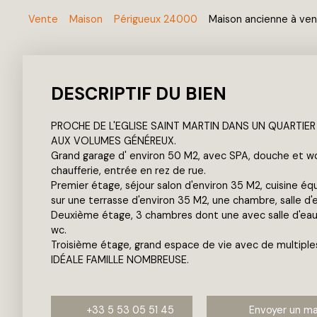
Vente
Maison
Périgueux 24000
Maison ancienne à ven
DESCRIPTIF DU BIEN
PROCHE DE L'EGLISE SAINT MARTIN DANS UN QUARTIER
AUX VOLUMES GÉNÉREUX.
Grand garage d' environ 50 M2, avec SPA, douche et wc
chaufferie, entrée en rez de rue.
Premier étage, séjour salon d'environ 35 M2, cuisine éq
sur une terrasse d'environ 35 M2, une chambre, salle d'e
Deuxième étage, 3 chambres dont une avec salle d'eau e
wc.
Troisième étage, grand espace de vie avec de multiples 
IDÉALE FAMILLE NOMBREUSE.
+33 5 53 05 51 45
Envoyer un ma