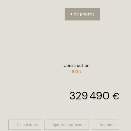
+ de photos
Construction
1933
329 490
€
Calculatrice
Ajouter aux favoris
Imprimer