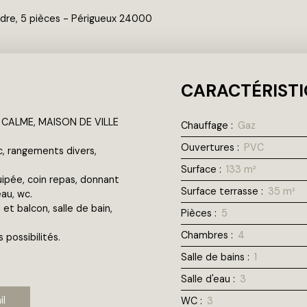
dre, 5 pièces - Périgueux 24000
CARACTÉRISTI
 CALME, MAISON DE VILLE
Chauffage
:
Gaz
Ouvertures
:
PVC
, rangements divers,
Surface
:
133
m²
uipée, coin repas, donnant
Surface terrasse
:
35
m²
au, wc.
t balcon, salle de bain,
Pièces
:
5
Chambres
:
4
possibilités.
Salle de bains
:
1
Salle d'eau
:
3
il
WC
:
3