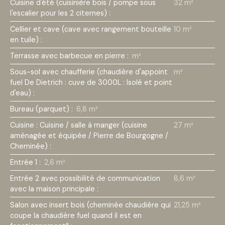
Cuisine d'été (cuisinière bois / pompe sous
32 m²
l'escalier pour les 2 citernes)
:
Cellier et cave (cave avec rangement bouteille
10 m²
en tuile)
:
Terrasse avec barbecue en pierre
:
m²
Sous-sol avec chaufferie (chaudière d'appoint
m²
fuel De Dietrich : cuve de 3000L : Isolé et point
d'eau)
:
Bureau (parquet)
:
6,8 m²
Cuisine : Cuisine / salle à manger (cuisine
27 m²
aménagée et équipée / Pierre de Bourgogne /
Cheminée)
:
Entrée 1
:
2,6 m²
Entrée 2 avec possibilité de communication
8,6 m²
avec la maison principale
:
Salon avec insert bois (cheminée chaudière qui
21,25 m²
coupe la chaudière fuel quand il est en