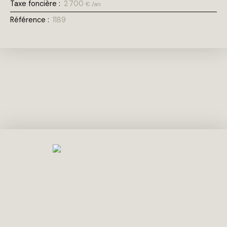
Taxe foncière
:
2 700
€ /an
Référence
:
1189