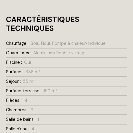
CARACTÉRISTIQUES
TECHNIQUES
Chauffage
:
Bois, Fioul, Pompe à chaleur/Individuel
Ouvertures
:
Aluminium/Double vitrage
Piscine
:
Oui
Surface
:
336
m²
Séjour
:
55
m²
Surface terrasse
:
150
m²
Pièces
:
14
Chambres
:
8
Salle de bains
:
1
Salle d'eau
:
4