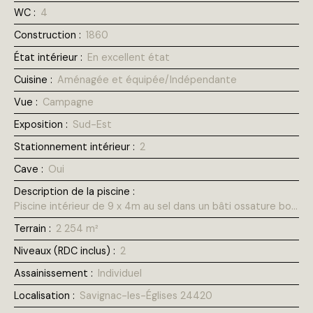
WC
:
4
Construction
:
1860
État intérieur
:
En excellent état
Cuisine
:
Aménagée et équipée/Indépendante
Vue
:
Campagne
Exposition
:
Sud-Est
Stationnement intérieur
:
2
Cave
:
Oui
Description de la piscine
:
Piscine intérieur de 9 x 4m au sel dans un bâti ossature bois entièrement vité de 120m2
Terrain
:
2 254
m²
Niveaux (RDC inclus)
:
2
Assainissement
:
Individuel
Localisation
:
Savignac-les-Églises 24420