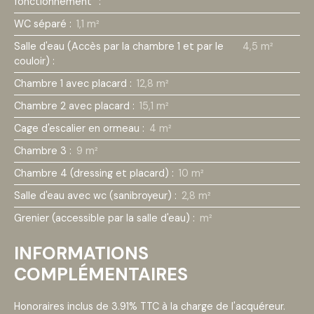
fonctionnement°
:
WC séparé
:
1,1 m²
Salle d'eau (Accès par la chambre 1 et par le
4,5 m²
couloir)
:
Chambre 1 avec placard
:
12,8 m²
Chambre 2 avec placard
:
15,1 m²
Cage d'escalier en ormeau
:
4 m²
Chambre 3
:
9 m²
Chambre 4 (dressing et placard)
:
10 m²
Salle d'eau avec wc (sanibroyeur)
:
2,8 m²
Grenier (accessible par la salle d'eau)
:
m²
INFORMATIONS
COMPLÉMENTAIRES
Honoraires inclus de 3.91% TTC à la charge de l'acquéreur.