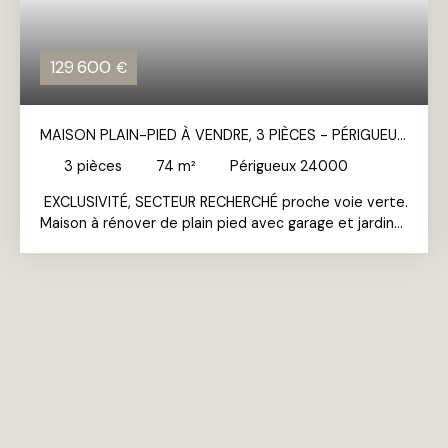
129 600
€
MAISON PLAIN-PIED À VENDRE, 3 PIÈCES - PÉRIGUEUX
24000
3
pièces
74
m²
Périgueux 24000
EXCLUSIVITÉ
, SECTEUR RECHERCHÉ proche voie verte.
Maison à rénover de plain pied avec garage et jardin
comprenant, une entrée, une cuisine, un salon salle à
manger, deux chambres, une cave. Possibilité de
créer des pièces supplémentaires en réalisant des
travaux dans le grenier. Commerces à proximitè.
IDÉALE PREMIER ACHAT.