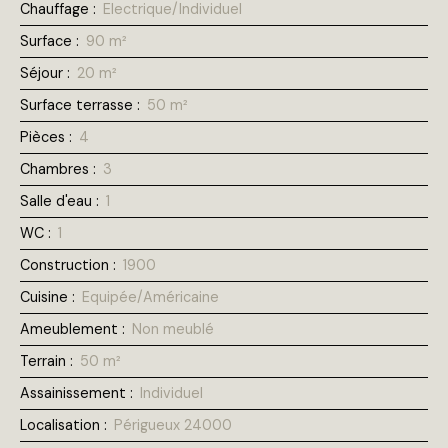
Chauffage
:
Electrique/Individuel
Surface
:
90
m²
Séjour
:
20
m²
Surface terrasse
:
50
m²
Pièces
:
4
Chambres
:
3
Salle d'eau
:
1
WC
:
1
Construction
:
1900
Cuisine
:
Equipée/Américaine
Ameublement
:
Non meublé
Terrain
:
50
m²
Assainissement
:
Individuel
Localisation
:
Périgueux 24000