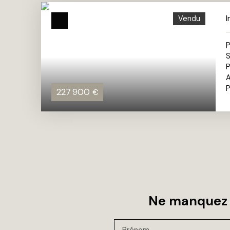
I
Vendu
P
S
A
P
227 900
€
Ne manquez 
Prénom