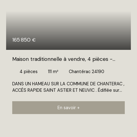
165 850
€
Maison traditionnelle à vendre, 4 pièces -
Chantérac 24190
4
pièces
111
m²
Chantérac 24190
DANS UN HAMEAU SUR LA COMMUNE DE CHANTERAC ,
ACCÉS RAPIDE SAINT ASTIER ET NEUVIC . Édifiée sur
un terrain de 1482 m2 Cette maison de plain-pied est
composé d'un vaste séjour avec cuisine ouverte de
En savoir +
47 m2 , 3 chambres et une salle de bain avec douche
et baignoire . Un garage complète ce bien . Calme
avec une vue dégagée . À VOIR SANS TARDER